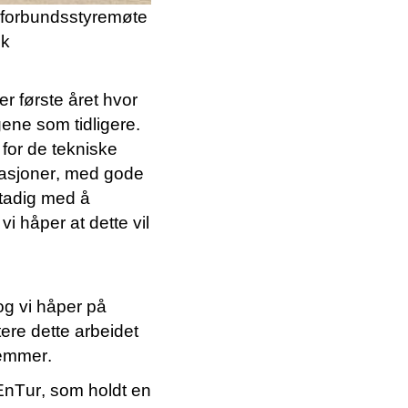
t forbundsstyremøte
ok
r første året hvor
gene som tidligere.
for de tekniske
sasjoner, med gode
stadig med å
vi håper at dette vil
og
vi
håper på
tere dette arbeidet
dlemm
er.
EnTur
, som
holdt en