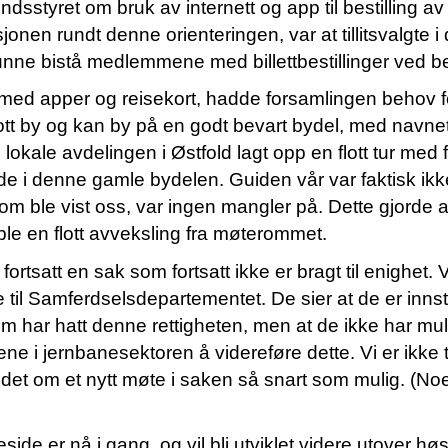
undsstyret om bruk av internett og app til bestilling av
jonen rundt denne orienteringen
,
var at tillitsvalgte
i
u
n
ne
bistå
medlemmene
med
billettbestillinge
r
ved b
med apper og reisekort, hadde forsamlingen behov for e
flott by og kan by på en godt bevart bydel, med nav
okale avdelingen i Østfold lagt opp en flott tur med f
de i denne gamle bydelen. Guiden vår
var faktisk ik
m ble vist oss, var
ingen mangler på. Dette gjorde at 
 ble en flott avveksling fra møterommet.
 fortsatt en sak som
fortsatt
i
kke er bragt til enighet
.
 til Samferdselsdepartementet
. De
sier at de er innst
m har hatt denne rettigheten, men at de ikke har muli
ne i jernbanesektoren å videreføre dette. Vi er ikke 
det om et nytt møte i saken så snart som mulig.
(Noe
de er nå i gang, og vil bli utviklet videre utover høs