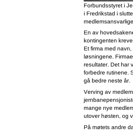
Forbundsstyret i J
i Fredrikstad i slutt
medlemsansvarlig
En av hovedsakene 
kontingenten kreves
Et firma med navn,
løsningene. Firmae
resultater. Det har
forbedre rutinene. S
gå bedre neste år.
Verving av medlemmer
jernbanepensjonist
mange nye medle
utover høsten, og v
På møtets andre da