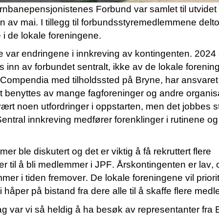
ernbanepensjonistenes Forbund var samlet til utvide
en av mai.
I tillegg til forbundsstyremedlemmene delt
e
i de lokale foreningene.
var endringene i innkreving av kontingenten. 2024 e
 inn av forbundet sentralt, ikke av de lokale forenin
Compendia
med tilholdssted på Bryne, har ansvaret 
t benyttes av mange fagforeninger og andre organi
 vært noen utfordringer i oppstarten, men det jobbes 
entral innkreving medfører forenklinger i rutinene og 
 ble diskutert og det er viktig å få rekruttert flere
er til å bli medlemmer
i
JPF
. Årskontingenten er lav
,
mmer
i tiden fremover
. De lokale foreningene vil priori
i håper på bistand fra dere alle til å skaffe flere me
g var vi så heldig å ha besøk av representanter fra