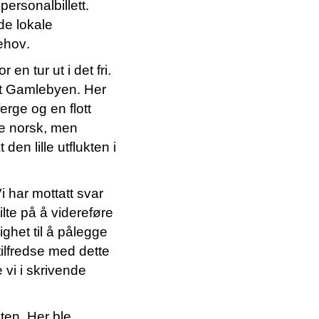
p
ersonalbillett.
 de lokale
ehov.
n tur ut i det fri.
net Gamlebyen.
Her
erge og en flott
ke norsk, men
den lille utflukten i
Vi
har
mottatt
svar
ilte på å viderefør
e
ghet til å pålegge
tilfredse med dette
 vi i skrivende
ten. Her ble