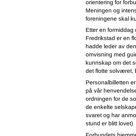
orientering for forb
Meningen og intens
foreningene
skal
k
Etter en formiddag 
Fredrikstad er en 
hadde leder av den l
omvisning med gui
kunnskap om det so
de
t
flotte solværet,
Personalbilletten
er
på vår henvendelse
ordningen for de so
de enkelte selskape
svaret og har anmo
stund er blitt lovet)
Forbundets hjemmesi