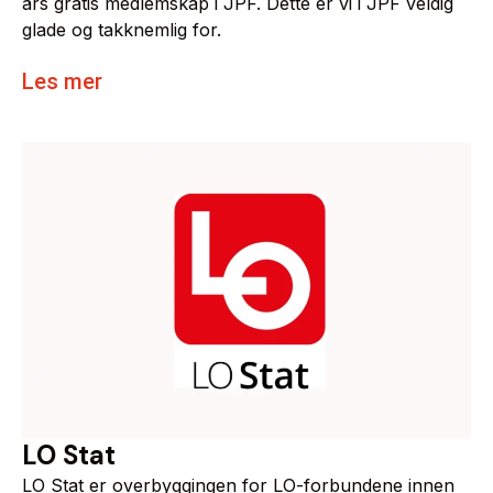
års gratis medlemskap i JPF. Dette er vi i JPF veldig
glade og takknemlig for.
Les mer
LO Stat
LO Stat er overbyggingen for LO-forbundene innen