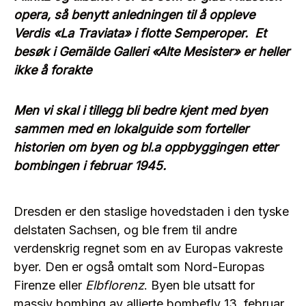
opera, så benytt anledningen til å oppleve
Verdis «La Traviata» i flotte Semperoper. Et
besøk i Gemälde Galleri «Alte Mesister» er heller
ikke å forakte
Men vi skal i tillegg bli bedre kjent med byen
sammen med en lokalguide som forteller
historien om byen og bl.a oppbyggingen etter
bombingen i februar 1945.
Dresden er den staslige hovedstaden i den tyske
delstaten
Sachsen,
og ble frem til
andre
verdenskrig
regnet som en av
Europas
vakreste
byer. Den er også omtalt som Nord-Europas
Firenze
eller
Elbflorenz
. Byen ble utsatt for
massiv bombing av allierte bombefly
13. februar