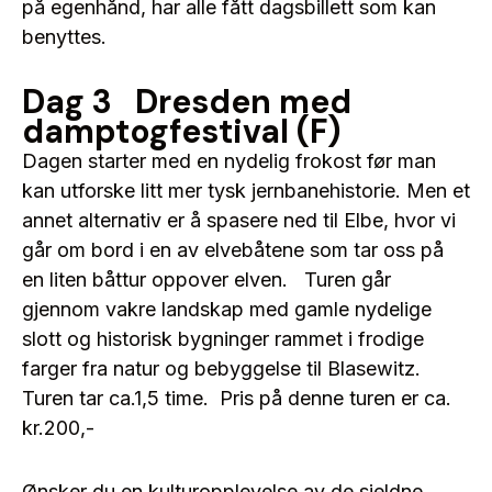
på egenhånd, har alle fått dagsbillett som kan
benyttes.
Dag 3 Dresden med
damptogfestival (F)
Dagen starter med en nydelig frokost før man
kan utforske litt mer tysk jernbanehistorie. Men et
annet alternativ er å spasere ned til Elbe, hvor vi
går om bord i en av elvebåtene som tar oss på
en liten båttur oppover elven. Turen går
gjennom vakre landskap med gamle nydelige
slott og historisk bygninger rammet i frodige
farger fra natur og bebyggelse til Blasewitz.
Turen tar ca.1,5 time. Pris på denne turen er ca.
kr.200,-
Ønsker du en kulturopplevelse av de sjeldne